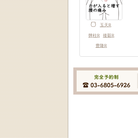
玉天R
髀柱R
後谿R
豊隆R