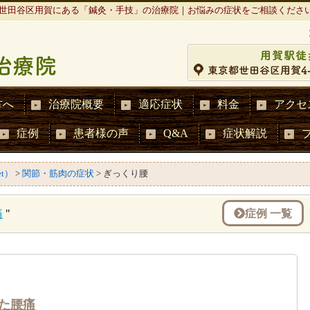
世田谷区用賀にある「鍼灸・手技」の治療院｜お悩みの症状をご相談くださ
方へ
治療院概要
適応症状
料金
アクセ
症例
患者様の声
Q&A
症状解説
et）
>
関節・筋肉の症状
>
ぎっくり腰
症例 一覧
痛
"
た腰痛