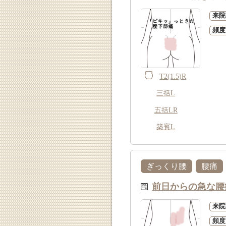
来院
頻度
T2(1.5)R
三括L
五括LR
築賓L
ぎっくり腰
腰痛
前日からの急な腰
来院
頻度