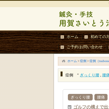
ホーム
初めての
ご予約/お問い合わせ
ホーム
>
症例
>
症例（tsubon
症例 "
ぎっくり腰
,
腰
ぎっくり腰
腰痛
ゴルフの構えで出