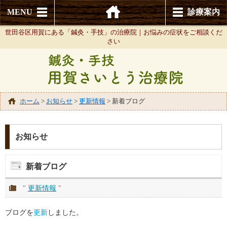
MENU
診療案内
世田谷区用賀にある「鍼灸・手技」の治療院｜お悩みの症状をご相談くだ
さい
ホーム
>
お知らせ
>
更新情報
>
新着ブログ
お知らせ
新着ブログ
"
更新情報
"
ブログを
更新
しました。