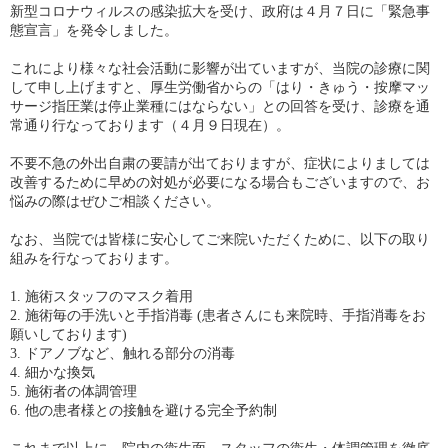
新型コロナウィルスの感染拡大を受け、政府は４月７日に「緊急事
態宣言」を発令しました。
これにより様々な社会活動に影響が出ていますが、当院の診療に関
して申し上げますと、厚生労働省からの「はり・きゅう・按摩マッ
サージ指圧業は停止業種にはならない」との回答を受け、診療を通
常通り行なっております（４月９日現在）。
不要不急の外出自粛の要請が出ておりますが、症状によりましては
改善するために早めの対処が必要になる場合もございますので、お
悩みの際はぜひご相談ください。
なお、当院では皆様に安心してご来院いただくために、以下の取り
組みを行なっております。
1. 施術スタッフのマスク着用
2. 施術毎の手洗いと手指消毒 (患者さんにも来院時、手指消毒をお
願いしております)
3. ドアノブなど、触れる部分の消毒
4. 細かな換気
5. 施術者の体調管理
6. 他の患者様との接触を避ける完全予約制